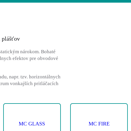
 plášťov
 statickým nárokom. Bohaté
álnych efektov pre obvodové
du, napr. tzv. horizontálnych
ktrum vonkajších pritláčacích
MC GLASS
MC FIRE