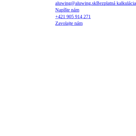
aluwing@aluwing.sk
Bezplatná kalkulácia
Napíšte nám
+421 905 914 271
Zavolajte nám