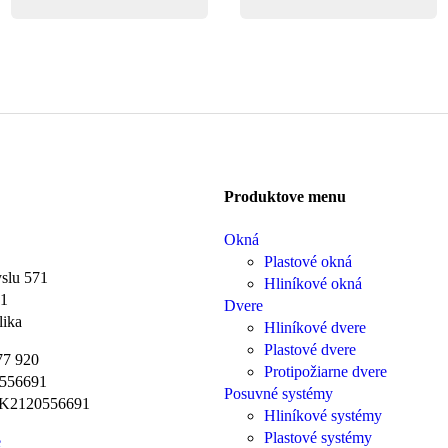
Produktove menu
Okná
Plastové okná
slu 571
Hliníkové okná
01
Dvere
lika
Hliníkové dvere
Plastové dvere
77 920
Protipožiarne dvere
556691
Posuvné systémy
K2120556691
Hliníkové systémy
Plastové systémy
e