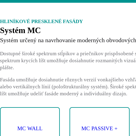
HLINÍKOVÉ PRESKLENÉ FASÁDY
Systém MC
Systém určený na navrhovanie moderných obvodových
Dostupné široké spektrum stĺpikov a priečnikov prispôsobené
spektrum krycích líšt umožňuje dosiahnutie rozmanitých vizu
plášte.
Fasáda umožňuje dosiahnutie rôznych verzií vonkajšieho vzhľa
alebo vertikálnych línií (pološtrukturálny systém). Široké spe
líšt umožňuje udeliť fasáde moderný a individuálny dizajn.
MC WALL
MC PASSIVE +