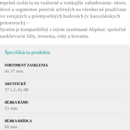
tepelnú izoláciu na vnútorné a vonkajšie zabudovanie: okien,
dverí a segmentov priečok určených na všeobecné používane
vo verejných a priemyselných budovách (v kancelárskych
priestoroch).¬
Systém je kompatibilný s inými systémami Aliplast: spoločné
zasklievacie lišty, tesnenia, rohy a kovania.
Špecifikácia produktu
SORTIMENT ZASKLENIA
do 37 mm
AKUSTICKÝ
37 (-2,-6) dB
HĹBKA RÁMU
51 mm
HĹBKA KRÍDLA
60 mm