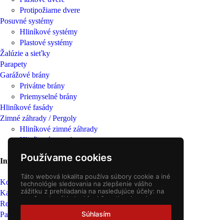
Protipožiarne dvere
Posuvné systémy
Hliníkové systémy
Plastové systémy
Žalúzie a sieťky
Parapety
Garážové brány
Privátne brány
Priemyselné brány
Hliníkové fasády
Zimné záhrady / Pergoly
Hliníkové zimné záhrady
Hliníkové pergoly
Používame cookies
Informácie
Táto webová lokalita používa súbory cookie a iné
Kontakt
technológie sledovania na zlepšenie vášho
zážitku z prehliadania na nasledujúce účely:
na
Kariéra
2
umožnenie základnej funkčnosti webovej
Referencie
stránky
,
pre lepší zážitok na webe
,
na meranie
vášho záujmu o naše produkty a služby a na
Súhlasím
Partneri