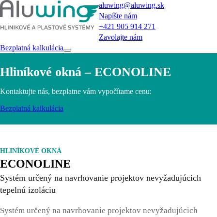
aluwing@aluwing.sk
Napíšte nám
+421 905 914 271
Zavolajte nám
Bezplatná kalkulácia
Hliníkové okná – ECONOLINE
Kontaktujte nás, bezplatne vám vypočítame cenu:
Bezplatná kalkulácia
HLINÍKOVÉ OKNÁ
ECONOLINE
Systém určený na navrhovanie projektov nevyžadujúcich
tepelnú izoláciu
Systém určený na navrhovanie projektov nevyžadujúcich