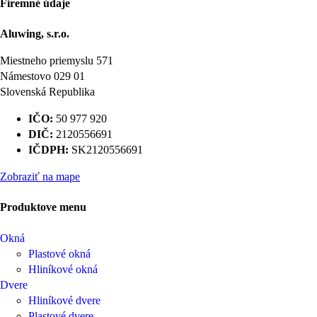
Firemné údaje
Aluwing, s.r.o.
Miestneho priemyslu 571
Námestovo 029 01
Slovenská Republika
IČO:
50 977 920
DIČ:
2120556691
IČDPH:
SK2120556691
Zobraziť na mape
Produktove menu
Okná
Plastové okná
Hliníkové okná
Dvere
Hliníkové dvere
Plastové dvere