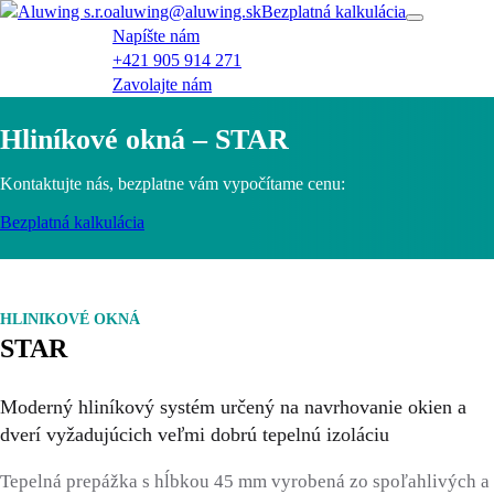
aluwing@aluwing.sk
Bezplatná kalkulácia
Napíšte nám
+421 905 914 271
Zavolajte nám
Hliníkové okná – STAR
Kontaktujte nás, bezplatne vám vypočítame cenu:
Bezplatná kalkulácia
HLINIKOVÉ OKNÁ
STAR
Moderný hliníkový systém určený na navrhovanie okien a
dverí vyžadujúcich veľmi dobrú tepelnú izoláciu
Tepelná prepážka s hĺbkou 45 mm vyrobená zo spoľahlivých a