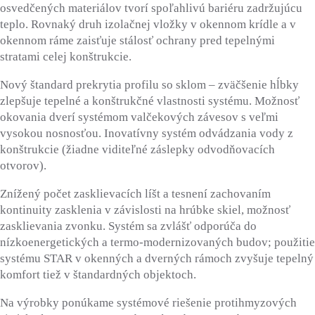
osvedčených materiálov tvorí spoľahlivú bariéru zadržujúcu
teplo. Rovnaký druh izolačnej vložky v okennom krídle a v
okennom ráme zaisťuje stálosť ochrany pred tepelnými
stratami celej konštrukcie.
Nový štandard prekrytia profilu so sklom – zväčšenie hĺbky
zlepšuje tepelné a konštrukčné vlastnosti systému.­ Možnosť
okovania dverí systémom valčekových závesov s veľmi
vysokou nosnosťou. Inovatívny systém odvádzania vody z
konštrukcie (žiadne viditeľné záslepky odvodňovacích
otvorov).
Znížený počet zasklievacích líšt a tesnení zachovaním
kontinuity zasklenia v závislosti na hrúbke skiel, možnosť
zasklievania zvonku. Systém sa zvlášť odporúča do
nízkoenergetických a termo-modernizovaných budov; použitie
systému STAR v okenných a dverných rámoch zvyšuje tepelný
komfort tiež v štandardných objektoch.
Na výrobky ponúkame systémové riešenie protihmyzových