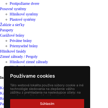
Protipožiarne dvere
Posuvné systémy
Hliníkové systémy
Plastové systémy
Žalúzie a sieťky
Parapety
Garážové brány
Privátne brány
Priemyselné brány
Hliníkové fasády
Zimné záhrady / Pergoly
Hliníkové zimné záhrady
Hliníkové pergoly
Používame cookies
Informácie
Táto webová lokalita používa súbory cookie a iné
Kontakt
technológie sledovania na zlepšenie vášho
zážitku z prehliadania na nasledujúce účely:
na
Kariéra
2
umožnenie základnej funkčnosti webovej
Referencie
stránky
,
pre lepší zážitok na webe
,
na meranie
vášho záujmu o naše produkty a služby a na
Súhlasím
Partneri
prispôsobenie marketingových interakcií
,
na